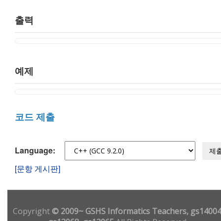
출력
예제
코드 제출
Language:
제
[문항 게시판]
Copyright
© 2009~ GSHS Informatics Teachers, gs14004