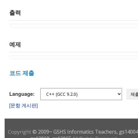
출력
예제
코드 제출
Language:
제
[문항 게시판]
Copyright
© 2009~ GSHS Informatics Teachers, gs14004