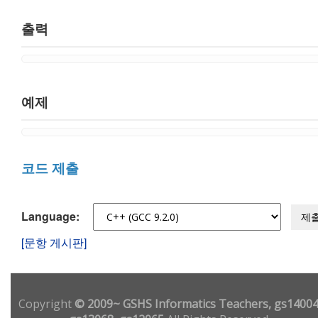
출력
예제
코드 제출
Language:
제
[문항 게시판]
Copyright
© 2009~ GSHS Informatics Teachers, gs14004