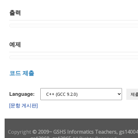
출력
예제
코드 제출
Language:
제
[문항 게시판]
Copyright
© 2009~ GSHS Informatics Teachers, gs14004