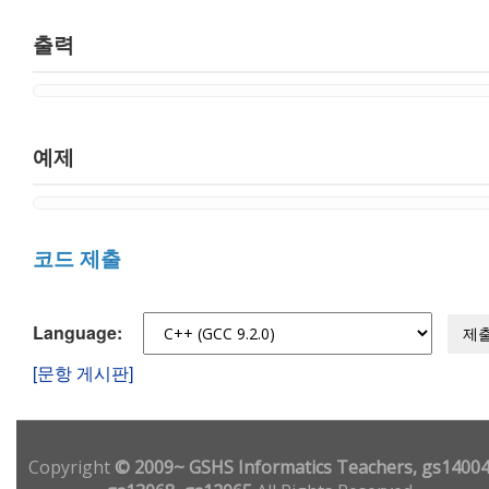
출력
예제
코드 제출
Language:
제
[문항 게시판]
Copyright
© 2009~ GSHS Informatics Teachers, gs14004