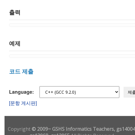
출력
예제
코드 제출
Language:
제
[문항 게시판]
Copyright
© 2009~ GSHS Informatics Teachers, gs14004