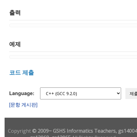
출력
예제
코드 제출
Language:
제
[문항 게시판]
Copyright
© 2009~ GSHS Informatics Teachers, gs14004