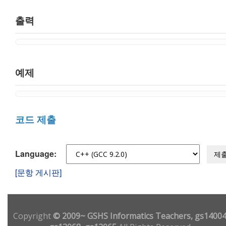
출력
예제
코드 제출
Language:
제
[문항 게시판]
Copyright
© 2009~ GSHS Informatics Teachers, gs14004