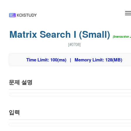
메뉴 건너뛰기
Matrix Search I (Small)
(Interactive 
[#0708]
Time Limit: 100(ms) | Memory Limit: 128(MB)
문제 설명
입력