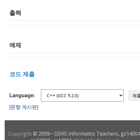
출력
예제
코드 제출
Language:
제
[문항 게시판]
Copyright
© 2009~ GSHS Informatics Teachers, gs14004