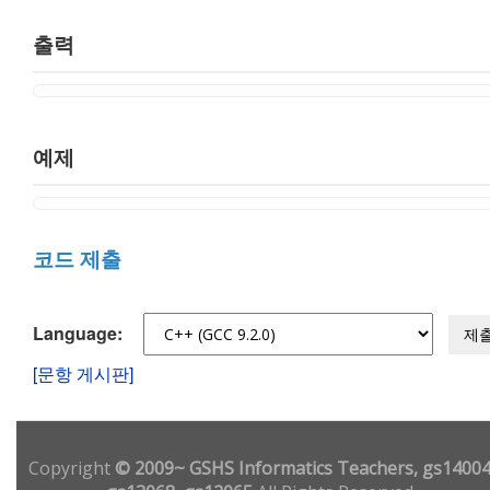
출력
예제
코드 제출
Language:
제
[문항 게시판]
Copyright
© 2009~ GSHS Informatics Teachers, gs14004