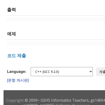
출력
예제
코드 제출
Language:
제
[문항 게시판]
Copyright
© 2009~ GSHS Informatics Teachers, gs14004