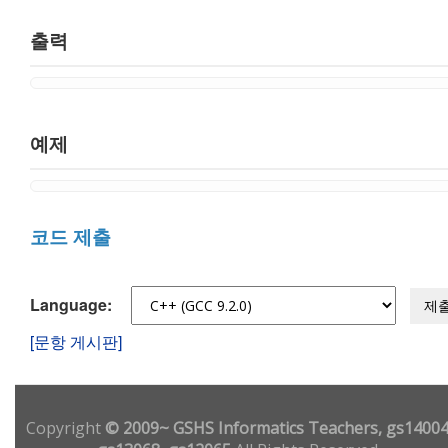
출력
예제
코드 제출
Language:
제
[문항 게시판]
Copyright
© 2009~ GSHS Informatics Teachers, gs14004