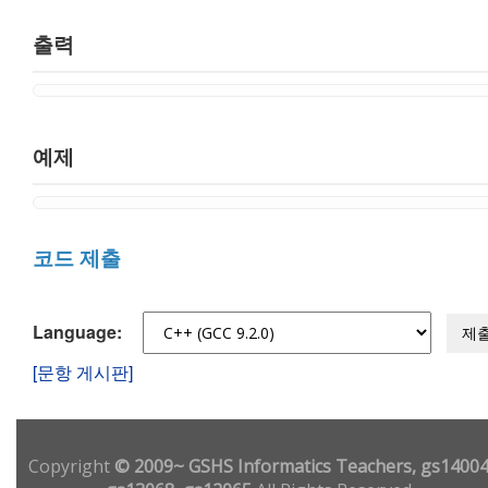
출력
예제
코드 제출
Language:
제
[문항 게시판]
Copyright
© 2009~ GSHS Informatics Teachers, gs14004