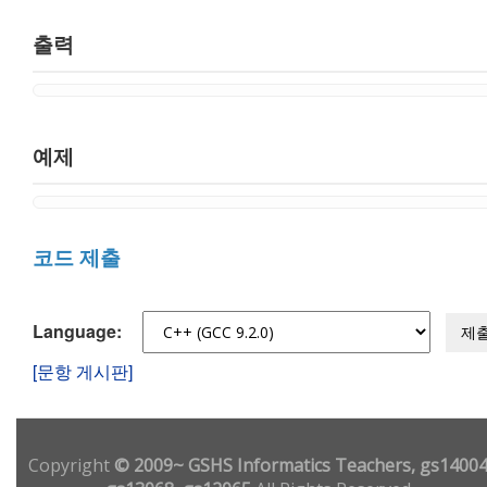
출력
예제
코드 제출
Language:
제
[문항 게시판]
Copyright
© 2009~ GSHS Informatics Teachers, gs14004