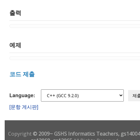
출력
예제
코드 제출
Language:
제
[문항 게시판]
Copyright
© 2009~ GSHS Informatics Teachers, gs14004