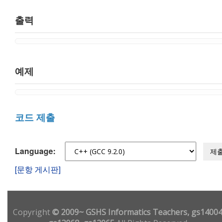
출력
예제
코드 제출
Language:
제
[문항 게시판]
Copyright
© 2009~ GSHS Informatics Teachers, gs14004