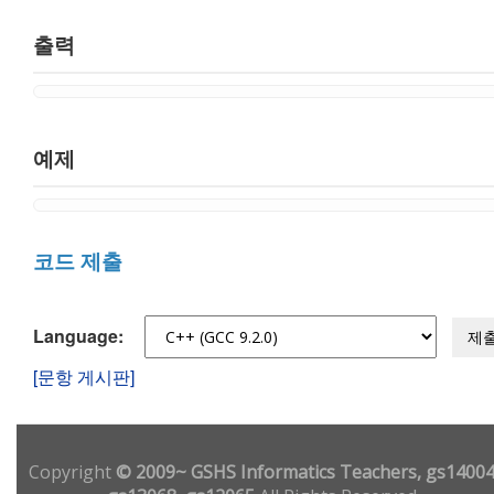
출력
예제
코드 제출
Language:
제
[문항 게시판]
Copyright
© 2009~ GSHS Informatics Teachers, gs14004