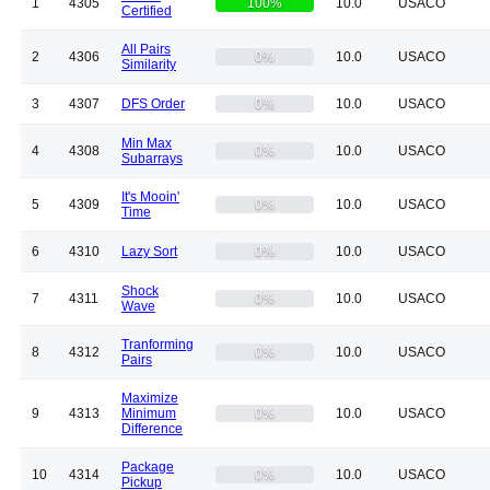
1
4305
100%
10.0
USACO
Certified
All Pairs
2
4306
0%
10.0
USACO
Similarity
3
4307
DFS Order
0%
10.0
USACO
Min Max
4
4308
0%
10.0
USACO
Subarrays
It's Mooin'
5
4309
0%
10.0
USACO
Time
6
4310
Lazy Sort
0%
10.0
USACO
Shock
7
4311
0%
10.0
USACO
Wave
Tranforming
8
4312
0%
10.0
USACO
Pairs
Maximize
9
4313
Minimum
0%
10.0
USACO
Difference
Package
10
4314
0%
10.0
USACO
Pickup