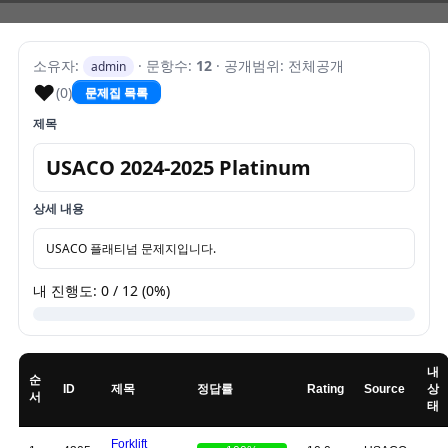
소유자:
· 문항수:
12
· 공개범위: 전체공개
admin
♥
(0)
문제집 목록
제목
USACO 2024-2025 Platinum
상세 내용
USACO 플래티넘 문제지입니다.
내 진행도: 0 / 12 (0%)
내
순
ID
제목
정답률
Rating
Source
상
서
태
Forklift