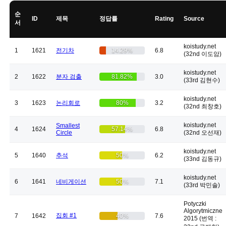
순
ID
제목
정답률
Rating
Source
서
koistudy.net
1
1621
전기차
14.29%
6.8
(32nd 이도암)
koistudy.net
2
1622
분자 검출
81.82%
3.0
(33rd 김현수)
koistudy.net
3
1623
논리회로
80%
3.2
(32nd 최창호)
koistudy.net
Smallest
4
1624
57.14%
6.8
Circle
(32nd 오선재)
koistudy.net
5
1640
추석
50%
6.2
(33nd 김동규)
koistudy.net
6
1641
네비게이션
50%
7.1
(33rd 박민솔)
Potyczki
Algorytmiczne
집회 #1
7
1642
40%
7.6
2015 (번역 :