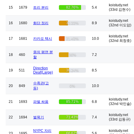
koistudy.net
15
1679
트리 분리
82.76%
5.4
(33rd 김현수)
koistudy.net
16
1680
화단 정리
33.33%
8.9
(32nd 이도암)
koistudy.net
17
1681
카카오 택시
21.43%
10.0
(32nd 최창호)
원의 평면 분
18
460
36%
7.2
할
Direction
19
511
38.24%
8.5
Deaf(Large)
수족관(고
20
849
0%
10.0
등)
koistudy.net
21
1693
파벌 싸움
85.71%
6.8
(32nd 박민솔)
koistudy.net
22
1694
벌목기
71.43%
7.4
(33rd 김동규)
NYPC 자리
koistudy.net
23
1695
66.67%
5.6