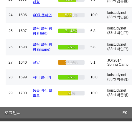
(33rd 김동현)
배정
koistudy.net
24
1696
XOR 챔피언
52.94%
10.0
(33rd 박민솔)
클릭 클릭 팡
koistudy.net
25
1697
71.43%
6.8
(33rd 백인규)
팡 (Hard)
클릭 클릭 팡
koistudy.net
26
1698
75%
5.8
(33rd 백인규)
팡 (Insane)
JOI 2014
전압
27
1040
31.25%
5.1
Spring Camp
koistudy.net
28
1699
파이 클리커
75%
10.0
(33rd 박준영)
동굴 비상 탈
koistudy.net
29
1700
50%
10.0
(33rd 박준영)
출로
로그인...
PC