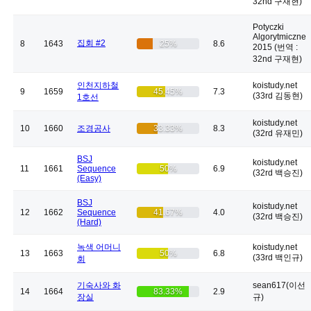
32nd 구재현)
Potyczki
Algorytmiczne
집회 #2
8
1643
25%
8.6
2015 (번역 :
32nd 구재현)
인천지하철
koistudy.net
9
1659
45.45%
7.3
(33rd 김동현)
1호선
koistudy.net
10
1660
조경공사
33.33%
8.3
(32rd 유재민)
BSJ
koistudy.net
11
1661
Sequence
50%
6.9
(32rd 백승진)
(Easy)
BSJ
koistudy.net
12
1662
Sequence
41.67%
4.0
(32rd 백승진)
(Hard)
녹색 어머니
koistudy.net
13
1663
50%
6.8
(33rd 백인규)
회
기숙사와 화
sean617(이선
14
1664
83.33%
2.9
장실
규)