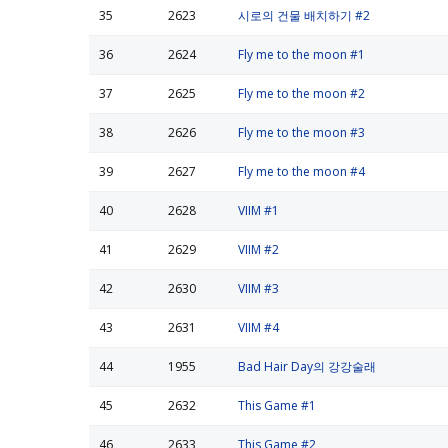
35
2623
시로의 건물 배치하기 #2
36
2624
Fly me to the moon #1
37
2625
Fly me to the moon #2
38
2626
Fly me to the moon #3
39
2627
Fly me to the moon #4
40
2628
VIIM #1
41
2629
VIIM #2
42
2630
VIIM #3
43
2631
VIIM #4
44
1955
Bad Hair Day의 강강술래
45
2632
This Game #1
46
2633
This Game #2