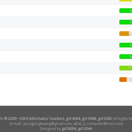
1
1
33
1
1
71
ht
© 2009~ GSHS Informatics Teachers, gs14004, gs13068, gs12065
All Rights R
(e-mail : Jeongjongkwang@gmail.com, what_is_computer@msn.com)
Designed by
gs18004, gs13044