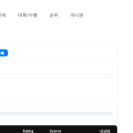
문제
대회/수행
순위
게시판
목록
Rating
Source
내상태