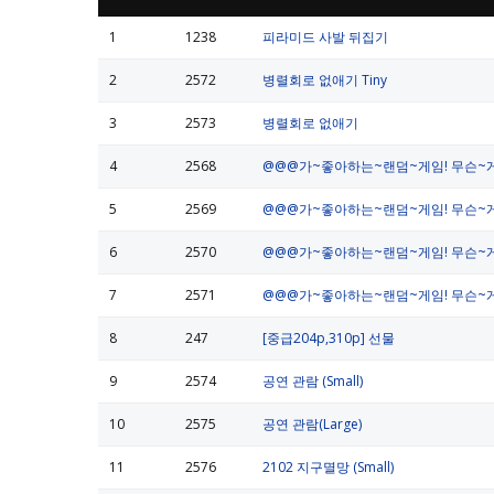
1
1238
피라미드 사발 뒤집기
2
2572
병렬회로 없애기 Tiny
3
2573
병렬회로 없애기
4
2568
@@@가~좋아하는~랜덤~게임! 무슨~게임
5
2569
@@@가~좋아하는~랜덤~게임! 무슨~게임
6
2570
@@@가~좋아하는~랜덤~게임! 무슨~게임
7
2571
@@@가~좋아하는~랜덤~게임! 무슨~게임
8
247
[중급204p,310p] 선물
9
2574
공연 관람 (Small)
10
2575
공연 관람(Large)
11
2576
2102 지구멸망 (Small)