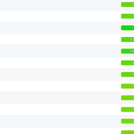
1
83
90