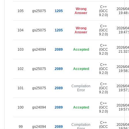
C++
Wrong
2026/0
105
gs25075
1205
(GCC
Answer
19:48:
9.2.0)
C++
Wrong
2026/0
104
gs25075
1205
(GCC
Answer
19:47:
9.2.0)
C++
2026/0
103
gs24094
2089
Accepted
(GCC
21:32:
9.2.0)
C++
2026/0
102
gs25075
2089
Accepted
(GCC
19:58:
9.2.0)
C++
Compilation
2026/0
101
gs25075
2089
(GCC
Error
19:57:
9.2.0)
C++
2026/0
100
gs24094
2089
Accepted
(GCC
19:57:
9.2.0)
C++
Compilation
2026/0
99
gs24094
2089
(GCC
Error
19:56: