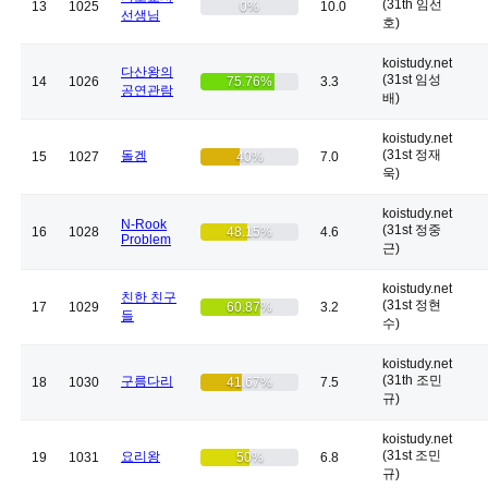
(31th 임선
13
1025
0%
10.0
선생님
호)
koistudy.net
다산왕의
(31st 임성
14
1026
75.76%
3.3
공연관람
배)
koistudy.net
(31st 정재
돌겜
15
1027
40%
7.0
욱)
koistudy.net
N-Rook
(31st 정중
16
1028
48.15%
4.6
Problem
근)
koistudy.net
친한 친구
(31st 정현
17
1029
60.87%
3.2
들
수)
koistudy.net
(31th 조민
구름다리
18
1030
41.67%
7.5
규)
koistudy.net
(31st 조민
요리왕
19
1031
50%
6.8
규)