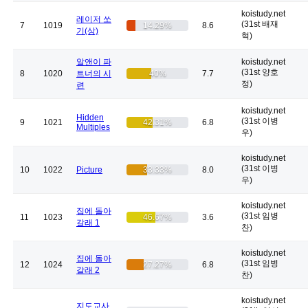
koistudy.net
레이저 쏘
(31st 배재
7
1019
14.29%
8.6
기(상)
혁)
알앤이 파
koistudy.net
(31st 양호
8
1020
트너의 시
40%
7.7
정)
련
koistudy.net
Hidden
(31st 이병
9
1021
42.31%
6.8
Multiples
우)
koistudy.net
(31st 이병
10
1022
Picture
33.33%
8.0
우)
koistudy.net
집에 돌아
(31st 임병
11
1023
46.67%
3.6
갈래 1
찬)
koistudy.net
집에 돌아
(31st 임병
12
1024
27.27%
6.8
갈래 2
찬)
koistudy.net
지도교사