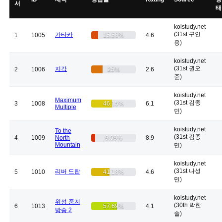
서
태
koistudy.net
(31st 구인
가타카
1
1005
15.56%
4.6
용)
koistudy.net
(31st 권오
지각
2
1006
25%
2.6
준)
koistudy.net
Maximum
(31st 김종
3
1008
46.15%
6.1
Multiple
민)
koistudy.net
To the
(31st 김종
4
1009
North
9.09%
8.9
Mountain
민)
koistudy.net
(31st 나성
리버 드랍
5
1010
41.18%
4.6
민)
koistudy.net
위성 중계
(30th 박한
6
1013
57.69%
4.1
방송 2
솔)