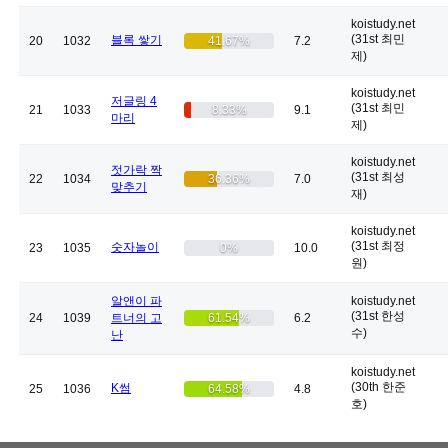
koistudy.net
(31st 최민
블록 쌓기
20
1032
41.67%
7.2
제)
koistudy.net
저글링 4
(31st 최민
21
1033
8.33%
9.1
마리
제)
koistudy.net
젓가락 짝
(31st 최성
22
1034
36.36%
7.0
맞추기
재)
koistudy.net
(31st 최정
숫자놀이
23
1035
0%
10.0
원)
알앤이 파
koistudy.net
(31st 한성
24
1039
트너의 고
61.54%
6.2
수)
난
koistudy.net
(30th 한준
K썸
25
1036
64.58%
4.8
호)