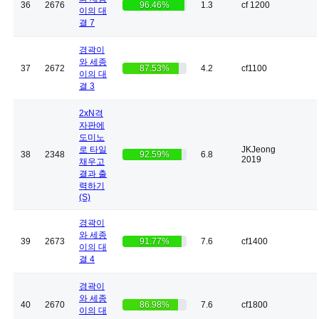
36
2676
96.46%
1.3
cf 1200
이의 대
결 7
경곽이
와 세종
37
2672
87.53%
4.2
cf1100
이의 대
결 3
2xN격
자판에
도미노
로 타일
JKJeong
38
2348
92.59%
6.8
2019
채우고
결과 출
력하기
(S)
경곽이
와 세종
39
2673
91.77%
7.6
cf1400
이의 대
결 4
경곽이
와 세종
40
2670
86.98%
7.6
cf1800
이의 대