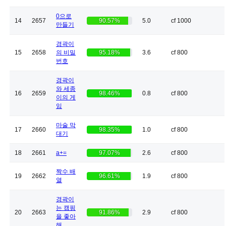
0으로
14
2657
90.57%
5.0
cf 1000
만들기
경곽이
15
2658
의 비밀
95.18%
3.6
cf 800
번호
경곽이
와 세종
16
2659
98.46%
0.8
cf 800
이의 게
임
마술 막
17
2660
98.35%
1.0
cf 800
대기
18
2661
a+=
97.07%
2.6
cf 800
짝수 배
19
2662
96.61%
1.9
cf 800
열
경곽이
는 캠핑
20
2663
91.86%
2.9
cf 800
을 좋아
해