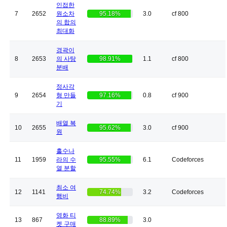
인접한
7
2652
원소차
95.18%
3.0
cf 800
의 합의
최대화
경곽이
8
2653
의 사탕
98.91%
1.1
cf 800
분배
정사각
9
2654
형 만들
97.16%
0.8
cf 900
기
배열 복
10
2655
95.62%
3.0
cf 900
원
홀수나
11
1959
라의 수
95.55%
6.1
Codeforces
열 분할
최소 여
12
1141
74.74%
3.2
Codeforces
행비
영화 티
13
867
88.89%
3.0
켓 구매