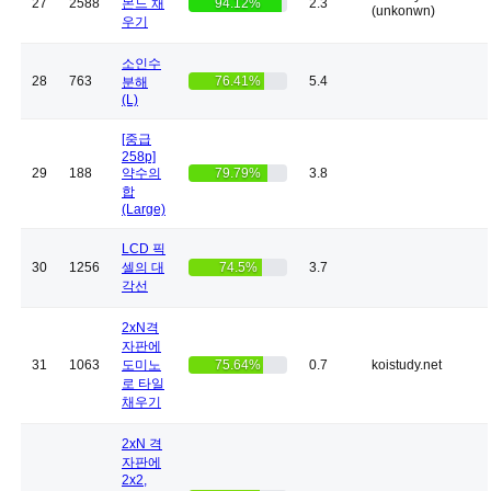
27
2588
몬드 채
94.12%
2.3
(unkonwn)
우기
소인수
28
763
76.41%
5.4
분해
(L)
[중급
258p]
29
188
약수의
79.79%
3.8
합
(Large)
LCD 픽
30
1256
셀의 대
74.5%
3.7
각선
2xN격
자판에
31
1063
도미노
75.64%
0.7
koistudy.net
로 타일
채우기
2xN 격
자판에
2x2,