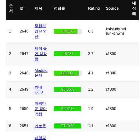
내
순
ID
제목
정답률
Rating
Source
상
서
태
무한히
koistudy.net
1
2646
많은 연
84.1%
6.3
(unkonwn)
산
제작 불
2
2647
가 삼각
93.1%
2.7
cf 800
형
Modulo
3
2648
88.83%
4.1
cf 800
문제
최대
4
2649
95.06%
1.2
cf 800
GCD
아름다
5
2650
운 정다
96.31%
1.9
cf 800
각형
6
2651
가로등
97.04%
1.1
cf 800
배열의