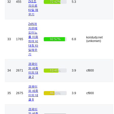
2x1조
32
455
72.42%
5.3
각으로
타일 채
우기
2xN격
자판에
도미노
를 이용
koistudy.net
33
1765
92.57%
6.8
(unkonwn)
하여 비
대칭 타
일채우
기
경곽이
와 세종
34
2671
63.46%
3.9
cf800
이의 대
결 2
경곽이
와 세종
35
2675
46.83%
3.9
cf900
이의 대
결 6
경곽이
와 세종