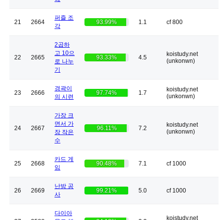
퍼즐 조
21
2664
93.99%
1.1
cf 800
각
2곱하
고 10으
koistudy.net
22
2665
93.33%
4.5
(unkonwn)
로 나누
기
경곽이
koistudy.net
23
2666
97.74%
1.7
(unkonwn)
의 시련
가장 크
면서 가
koistudy.net
24
2667
96.11%
7.2
(unkonwn)
장 작은
수
카드 게
25
2668
90.48%
7.1
cf 1000
임
난방 공
26
2669
99.21%
5.0
cf 1000
사
다이아
koistudy.net