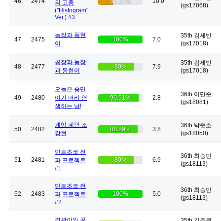
46
2474
33.33%
10.0
의 고충
(gs17068)
("Histogram"
Ver.) #3
농장과 동현
35th 김세빈
47
2475
100%
7.0
이
(gs17018)
공장과 농장
35th 김세빈
48
2477
80%
7.9
과 동현이
(gs17018)
오늘은 승민
36th 이민준
49
2480
이가 머리 염
90.91%
2.8
(gs18081)
색하는 날!
게임 폐인 조
36th 박준호
50
2482
88.89%
3.8
강현
(gs18050)
민트초코 전
36th 최승민
51
2481
80%
6.9
파 프로젝트
(gs18113)
#1
민트초코 전
36th 최승민
52
2483
100%
5.0
파 프로젝트
(gs18113)
#2
경곽이와 꽃
35th 김주원