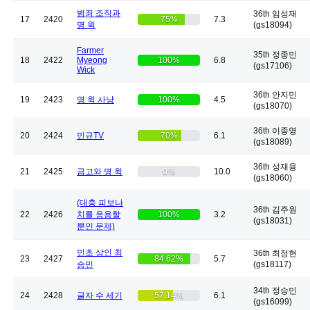
범죄 조직과
36th 임성재
17
2420
75%
7.3
명 윅
(gs18094)
Farmer
35th 정종민
18
2422
Myeong
100%
6.8
(gs17106)
Wick
36th 안지민
19
2423
명 윅 사냥
100%
4.5
(gs18070)
36th 이종영
20
2424
민규TV
70%
6.1
(gs18089)
36th 성재용
21
2425
금고와 명 윅
0%
10.0
(gs18060)
(대충 피보나
36th 김주원
22
2426
치를 응용할
100%
3.2
(gs18031)
뿐인 문제)
민초 상인 최
36th 최정현
23
2427
84.62%
5.7
승민
(gs18117)
34th 정승민
24
2428
글자 수 세기
57.14%
6.1
(gs16099)