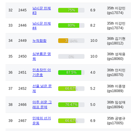
낚시꾼 민제
35th 이강민
32
2445
75%
6.9
#3
(gs17074)
낚시꾼 민제
35th 이강민
33
2446
80%
8.2
#4
(gs17074)
36th 김기현
34
2449
누적합합
37.84%
10.0
(gs18012)
심부름꾼 명
36th 성재용
35
2450
0%
10.0
윅
(gs18060)
민초장인 아
36th 안지민
36
2451
87.5%
4.0
기준호
(gs18070)
선을 넘은 문
36th 이종영
37
2452
66.67%
5.2
제
(gs18089)
아주 쉬운 그
36th 임성재
38
2466
76.47%
5.0
래프 문제
(gs18094)
민제의 선거
35th 공병규
39
2467
66.67%
6.9
운동
(gs17005)