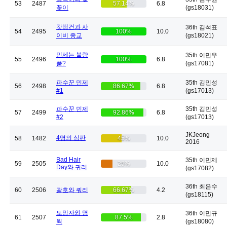
53
2487
57.14%
6.8
꽂이
(gs18031)
갓띵건과 사
36th 김석표
54
2495
100%
10.0
이비 종교
(gs18021)
민제는 불량
35th 이민우
55
2496
100%
6.8
품?
(gs17081)
파수꾼 민제
35th 김민성
56
2498
86.67%
6.8
#1
(gs17013)
파수꾼 민제
35th 김민성
57
2499
92.86%
6.8
#2
(gs17013)
JKJeong
4명의 심판
58
1482
45%
10.0
2016
Bad Hair
35th 이민제
59
2505
25%
10.0
Day와 귀리
(gs17082)
36th 최은수
60
2506
괄호와 쿼리
66.67%
4.2
(gs18115)
도망자와 명
36th 이민규
61
2507
87.5%
2.8
윅
(gs18080)