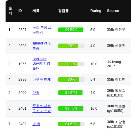
순
ID
제목
정답률
Rating
Source
서
구간 최솟값
35th 이민우
1
2397
94.59%
5.0
구하기
sjimed vs 킹
36th 신명진
2
2398
75%
4.0
희승
Bad Hair
JKJeong
Day의 강강
3
1955
73.2%
10.0
2017
술래
4
2399
나무꾼 민제
80%
5.4
35th 이강민
36th 정희승
5
2400
간첩
91.67%
4.0
(gs18103)
준호는 자료
36th 박준호
6
2401
93.75%
10.0
구조 마스터
(gs18050)
36th 조강현
7
2402
명 윅
84.62%
6.8
(gs18105)