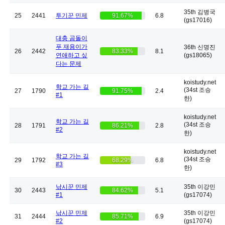
35th 김병국
25
2441
투기꾼 민제
91.67%
6.8
(gs17016)
대충 곰돌이
푸 재용이가
36th 신명진
26
2442
83.33%
8.1
연애하고 싶
(gs18065)
다는 문제
koistudy.net
학교 가는 길
(34st 조승
27
1790
91.75%
2.4
#1
한)
koistudy.net
학교 가는 길
(34st 조승
28
1791
86.21%
2.8
#2
한)
koistudy.net
학교 가는 길
(34st 조승
29
1792
68.29%
6.8
#3
한)
낚시꾼 민제
35th 이강민
30
2443
84.62%
5.1
#1
(gs17074)
낚시꾼 민제
35th 이강민
31
2444
85.71%
6.9
#2
(gs17074)