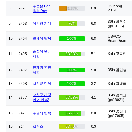
수줍은 Bad
JKJeong
8
989
31.37%
6.9
2014
Hair Day
36th 최은수
9
2403
이상한 기계
70%
6.8
(gs18115)
USACO
민제의 탈옥
10
2404
100%
6.8
Brian Dean
순천의 왕,
35th 고동현
11
2405
83.33%
5.1
세빈
민제의 염전
35th 김민성
12
2407
100%
5.0
체험
13
2408
사기꾼 민제
100%
3.2
35th 김병국
꼬치구이 장
36th 김석표
14
2377
77.78%
4.1
인 지민 #2
(gs18021)
35th 공병규
15
2421
수열의 반복
85.71%
8.0
(gs17005)
16
214
밸런스
57.48%
6.3