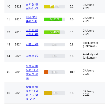
삼각형 완
JKJeong
40
2813
47.41%
5.2
2021
성하기 #2
배수 3개
JKJeong
41
2814
84.81%
4.0
2021
출력하기
삼각형 완
JKJeong
42
2816
74.49%
6.1
2021
성하기 #1
koistudy.net
서로소 #1
43
2824
0%
6.8
(unkonwn)
koistudy.net
서로소 #2
44
2825
0%
6.8
(unkonwn)
탐색을 이
용한 인식,
JKJeong
45
2828
20%
10.0
2021
알파벳 갯
수
탐색을 이
용한 인식,
JKJeong
46
2829
40%
6.8
2021
마스크 착
용 여부