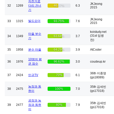
자전거로
JKJeong
32
1269
다리 건너
46.67%
6.3
2015
기
JKJeong
빌드오더
33
1315
93.75%
7.6
2015
koistudy.net
마을 부수
(31st 임병
34
1349
63.64%
3.7
기
찬)
35
1958
분수 마을
64.29%
3.9
AtCoder
10명의 평
36
1976
96.62%
3.0
coudeup.kr
균 점수
36th 이종영
37
2424
민규TV
70%
6.1
(gs18089)
농장과 동
35th 김세빈
38
2475
100%
7.0
현이
(gs17018)
공장과 농
35th 김세빈
39
2477
장과 동현
80%
7.9
(gs17018)
이