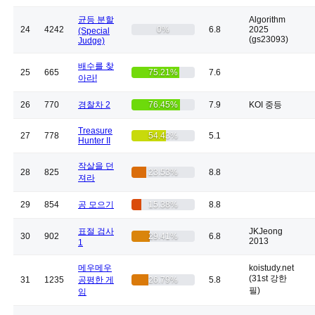
균등 분할
Algorithm
24
4242
0%
6.8
2025
(Special
(gs23093)
Judge)
배수를 찾
25
665
75.21%
7.6
아라!
26
770
경찰차 2
76.45%
7.9
KOI 중등
Treasure
27
778
54.43%
5.1
Hunter II
작살을 던
28
825
23.53%
8.8
져라
29
854
공 모으기
15.38%
8.8
표절 검사
JKJeong
30
902
29.41%
6.8
2013
1
메우메우
koistudy.net
(31st 강한
31
1235
공평한 게
26.79%
5.8
필)
임