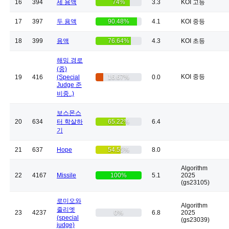
16
394
세 용액
74%
3.3
KOI 고등
17
397
두 용액
90.48%
4.1
KOI 중등
18
399
용액
76.64%
4.3
KOI 초등
해밍 경로
(중)
KOI 중등
19
416
(Special
16.67%
0.0
Judge 준
비중..)
보스몬스
20
634
터 학살하
65.22%
6.4
기
21
637
Hope
54.55%
8.0
Algorithm
22
4167
Missile
100%
5.1
2025
(gs23105)
로미오와
Algorithm
줄리엣
23
4237
0%
6.8
2025
(special
(gs23039)
judge)