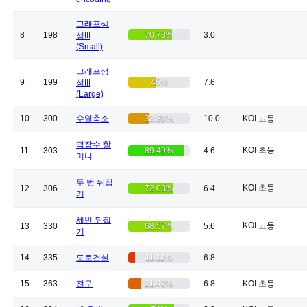
그래프생
8
198
70.73%
3.0
성III
(Small)
그래프생
9
199
45%
7.6
성III
(Large)
10
300
수열축소
33.85%
10.0
KOI 고등
떡장수 할
KOI 초등
11
303
89.49%
4.6
머니
두 번 뒤집
KOI 초등
12
306
72.03%
6.4
기
세번 뒤집
KOI 고등
13
330
68.57%
5.6
기
14
335
도로건설
11.11%
6.8
15
363
전구
21.43%
6.8
KOI 초등