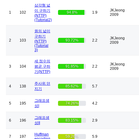
삼각형 넓
JKJeong
이 구하기
1
102
94.8%
1.9
2009
(NTTP)
(Tutorial2)
원의 넓이
구하기
JKJeong
2
103
93.72%
2.2
(NTTP)
2009
(Tutorial
3)
세 정수의
JKJeong
3
104
평균 구하
91.85%
2.2
2009
기(NTTP)
주사위 던
4
138
85.62%
5.7
지기
그래프생
5
195
74.26%
4.2
성I
그래프생
6
196
83.15%
2.9
성II
Huffman
7
197
59.26%
5.9
encoding