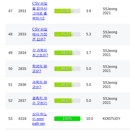
CSV 파일
을 읽어서
SSJeong
47
2831
62.86%
3.9
2021
그대로 출
력하기2
CSV 파일
SSJeong
48
2833
에서 가장
65.22%
5.3
2021
큰 값은?
각 과목의
SSJeong
49
2834
69.23%
3.7
2021
최고점은?
학생의 평
SSJeong
50
2835
66.67%
5.0
2021
균은?
과목의 평
SSJeong
51
2836
66.67%
5.0
2021
균은?
결측치 개
SSJeong
52
2837
66.67%
5.0
2021
수 구하기
삼각 하노
53
4318
100%
10.0
KOISTUDY
이 print
path ver