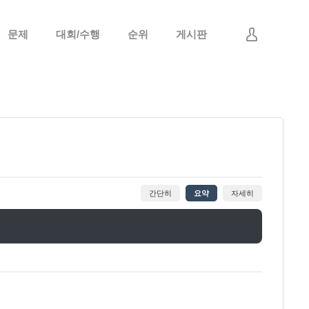
문제
대회/수행
순위
게시판
로그인
회원가입
간단히
요약
자세히