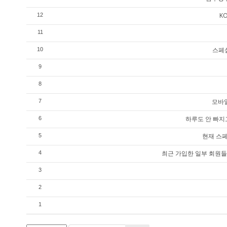
K
12
11
스페셜
10
9
8
모바일
7
하루도 안 빠지
6
현재 스페
5
최근 가입한 일부 회원들
4
3
2
1