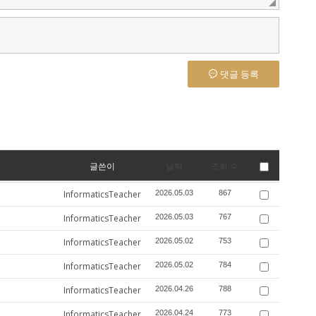
댓글 등록
글쓴이
날짜
조회 수
InformaticsTeacher
2026.05.03
867
InformaticsTeacher
2026.05.03
767
InformaticsTeacher
2026.05.02
753
InformaticsTeacher
2026.05.02
784
InformaticsTeacher
2026.04.26
788
InformaticsTeacher
2026.04.24
773