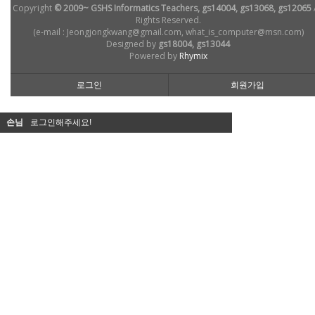
Copyright
© 2009~ GSHS Informatics Teachers, gs14004, gs13068, gs12065
Rights Reserved.
(e-mail : Jeongjongkwang@gmail.com, what_is_computer@msn.com)
Designed by
gs18004, gs13044
Powered by
Rhymix
로그인
회원가입
손님
로그인해주세요!