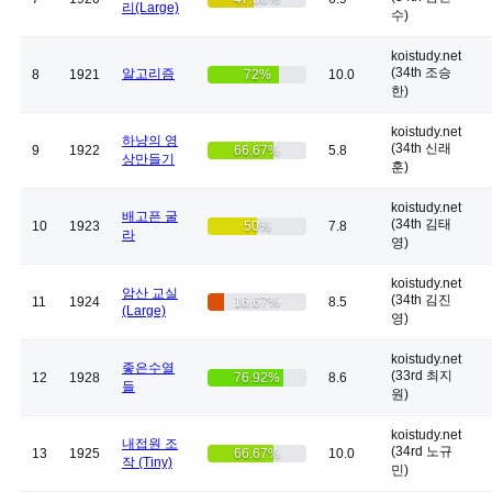
리(Large)
수)
koistudy.net
(34th 조승
알고리즘
8
1921
72%
10.0
한)
koistudy.net
하냥의 영
(34th 신래
9
1922
66.67%
5.8
상만들기
훈)
koistudy.net
배고픈 굴
(34th 김태
10
1923
50%
7.8
라
영)
koistudy.net
암산 교실
(34th 김진
11
1924
16.67%
8.5
(Large)
영)
koistudy.net
좋은수열
(33rd 최지
12
1928
76.92%
8.6
들
원)
koistudy.net
내접원 조
(34rd 노규
13
1925
66.67%
10.0
작 (Tiny)
민)