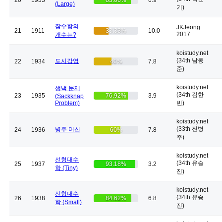
20
1933
83.06%
6.9
(Large)
기)
잠수함의
JKJeong
21
1911
33.33%
10.0
2017
개수는?
koistudy.net
(34th 남동
도시감염
22
1934
40%
7.8
준)
koistudy.net
샙낵 문제
(34th 김한
23
1935
76.92%
3.9
(Sackknap
Problem)
빈)
koistudy.net
(33th 전병
병주 머신
24
1936
60%
7.8
주)
koistudy.net
선형대수
(34th 유승
25
1937
93.18%
3.2
학 (Tiny)
진)
koistudy.net
선형대수
(34th 유승
26
1938
84.62%
6.8
학 (Small)
진)