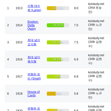
koistudy.net
선형 대수
(34st 유승
1
1913
42.31%
8.0
학 (Large)
진)
koistudy.net
Epsilon-
(34th 노규
2
1914
Delta
76.92%
7.0
Query
민)
koistudy.net
최대 넓이
(34th 김현
3
1915
61.54%
7.5
오각형
수)
koistudy.net
최대 넓이
(34th 김현
4
1916
64.29%
6.9
육각형
수)
koistudy.net
변형된 트
(34th 김현
5
1917
60%
6.8
리 (Small)
수)
koistudy.net
House of
(34th 노규
6
1918
40%
5.8
Cards
민)
koistudy.net
변형된 트
(34th 김현
7
1920
47.06%
6.9