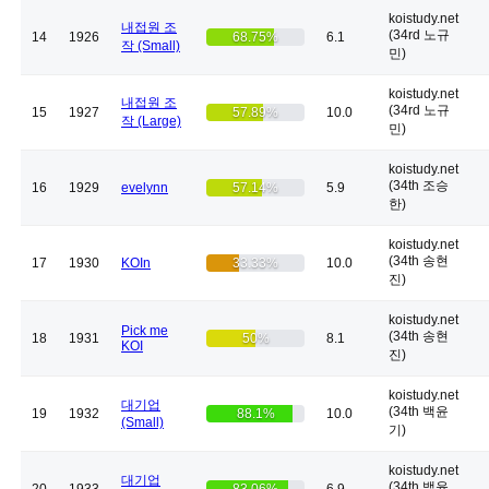
koistudy.net
내접원 조
(34rd 노규
14
1926
68.75%
6.1
작 (Small)
민)
koistudy.net
내접원 조
(34rd 노규
15
1927
57.89%
10.0
작 (Large)
민)
koistudy.net
(34th 조승
16
1929
evelynn
57.14%
5.9
한)
koistudy.net
(34th 송현
17
1930
KOIn
33.33%
10.0
진)
koistudy.net
Pick me
(34th 송현
18
1931
50%
8.1
KOI
진)
koistudy.net
대기업
(34th 백윤
19
1932
88.1%
10.0
(Small)
기)
koistudy.net
대기업
(34th 백윤