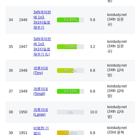
원)
3xN격자판
koistudy.net
에 1x3,
(34th 장준
34
1946
81.45%
5.8
3x1타일로
규)
채우기
3xN격자판
koistudy.net
에 1x3,
(34th 장준
35
1947
72.88%
3.2
3x1타일로
규)
채우기 (L)
koistudy.net
격류지대
(34th 김태
36
1948
60.71%
6.8
(Tiny)
영)
koistudy.net
격류지대
(34th 김태
37
1949
83.33%
6.8
(Small)
영)
koistudy.net
격류지대
(34th 김태
38
1950
0%
10.0
(Large)
영)
koistudy.net
비범한 기
(33rd 윤혁
39
1951
42.86%
6.8
범이