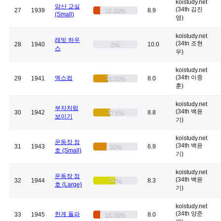
koistudy.net
암산 교실
(34th 김진
27
1939
15.38%
8.9
(Small)
영)
koistudy.net
래빗 하우
(34tn 조현
28
1940
0%
10.0
스
우)
koistudy.net
(34th 이중
엑스컴
29
1941
33.33%
8.0
훈)
koistudy.net
부자처럼
(34th 백윤
30
1942
37.5%
8.8
보이기
기)
koistudy.net
운동장 점
(34th 백윤
31
1943
30%
6.9
호 (Small)
기)
koistudy.net
운동장 점
(34th 백윤
32
1944
50%
8.3
호 (Large)
기)
koistudy.net
(34th 양준
한계 돌파
33
1945
15.38%
8.0