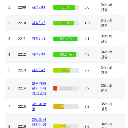
34th 박
저격2 #1
1
2209
85%
5.0
관영
34th 박
저격2 #2
2
2210
80%
10.0
관영
34th 박
저격2 #3
3
2211
94.44%
4.1
관영
34th 박
저격2 #4
4
2212
88.24%
4.5
관영
34th 박
저격2 #5
5
2213
65%
7.2
관영
멀록 대행
35th 박
6
2214
진의 마지
14.29%
8.9
준호
막 장면에
다단계 로
35th 이
7
2215
40.91%
7.2
켓
경현
콩밭을 산
34th 이
책하는 콩
8
2216
50%
8.6