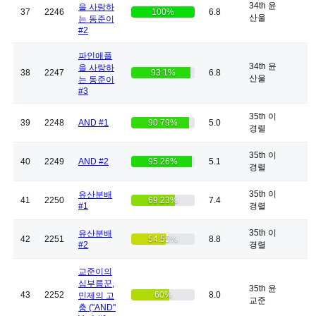
34th 윤
을 사랑하
37
2246
100%
6.8
산울
는 동준이
#2
파인애플
34th 윤
을 사랑하
38
2247
93.1%
6.8
산울
는 동준이
#3
35th 이
39
2248
AND #1
90.79%
5.0
경렬
35th 이
40
2249
AND #2
95.26%
5.1
경렬
35th 이
유산분배
41
2250
69.23%
7.4
#1
경렬
35th 이
유산분배
42
2251
54.55%
8.8
#2
경렬
교준이의
심부름꾼,
35th 윤
43
2252
60%
8.0
민제의 고
교준
충 ("AND"