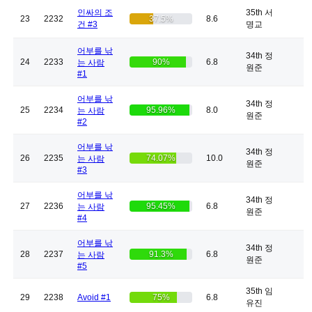
인싸의 조
35th 서
23
2232
37.5%
8.6
건 #3
명교
어부를 낚
34th 정
24
2233
90%
6.8
는 사람
원준
#1
어부를 낚
34th 정
25
2234
95.96%
8.0
는 사람
원준
#2
어부를 낚
34th 정
26
2235
74.07%
10.0
는 사람
원준
#3
어부를 낚
34th 정
27
2236
95.45%
6.8
는 사람
원준
#4
어부를 낚
34th 정
28
2237
91.3%
6.8
는 사람
원준
#5
35th 임
29
2238
Avoid #1
75%
6.8
유진