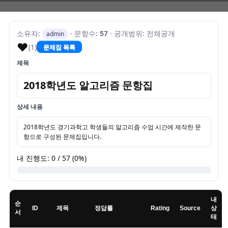
소유자:
· 문항수:
57
· 공개범위: 전체공개
admin
♥
(1)
문제집 목록
제목
2018학년도 알고리즘 문항집
상세 내용
2018학년도 경기과학고 학생들의 알고리즘 수업 시간에 제작한 문
항으로 구성된 문제집입니다.
내 진행도: 0 / 57 (0%)
내
순
ID
제목
정답률
Rating
Source
상
서
태