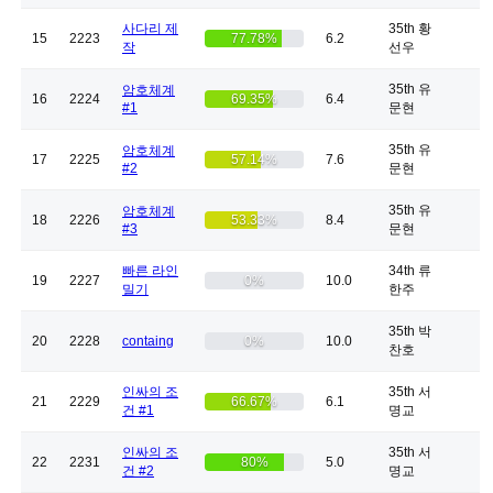
사다리 제
35th 황
15
2223
77.78%
6.2
작
선우
35th 유
암호체계
16
2224
69.35%
6.4
#1
문현
35th 유
암호체계
17
2225
57.14%
7.6
#2
문현
35th 유
암호체계
18
2226
53.33%
8.4
#3
문현
빠른 라인
34th 류
19
2227
0%
10.0
밀기
한주
35th 박
20
2228
containg
0%
10.0
찬호
인싸의 조
35th 서
21
2229
66.67%
6.1
건 #1
명교
인싸의 조
35th 서
22
2231
80%
5.0
건 #2
명교