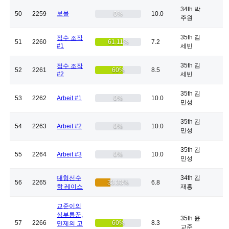
34th 박
보물
50
2259
0%
10.0
주원
35th 김
점수 조작
51
2260
61.11%
7.2
#1
세빈
35th 김
점수 조작
52
2261
60%
8.5
#2
세빈
35th 김
53
2262
Arbeit #1
0%
10.0
민성
35th 김
54
2263
Arbeit #2
0%
10.0
민성
35th 김
55
2264
Arbeit #3
0%
10.0
민성
대형선수
34th 김
56
2265
33.33%
6.8
학 레이스
재홍
교준이의
심부름꾼,
35th 윤
57
2266
60%
8.3
민제의 고
교준