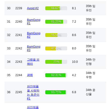
35th 임
30
2239
Avoid #2
66.67%
8.1
유진
35th 임
BamGong
31
2240
81.25%
7.2
#1
유진
35th 임
BamGong
32
2241
55.56%
8.6
#2
유진
35th 임
BamGong
33
2242
47.62%
8.0
#3
유진
그랩을 피
34th 안
34
2243
75%
10.0
해라
민형
34th 정
광렙
35
2244
92.31%
4.2
우현
파인애플
34th 윤
을 사랑하
36
2245
93.75%
6.8
산울
는 동준이
#1
파인애플