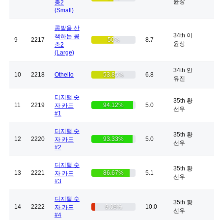
윤상
충2
(Small)
콩밭을 산
34th 이
책하는 콩
9
2217
50%
8.7
윤상
충2
(Large)
34th 안
10
2218
Othello
53.85%
6.8
유진
디지털 숫
35th 황
11
2219
94.12%
5.0
자 카드
선우
#1
디지털 숫
35th 황
12
2220
93.33%
5.0
자 카드
선우
#2
디지털 숫
35th 황
13
2221
86.67%
5.1
자 카드
선우
#3
디지털 숫
35th 황
14
2222
9.09%
10.0
자 카드
선우
#4