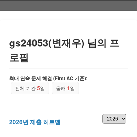
gs24053(변재우) 님의 프
로필
최대 연속 문제 해결 (First AC 기준)
:
5
1
전체 기간
일
올해
일
2026년 제출 히트맵