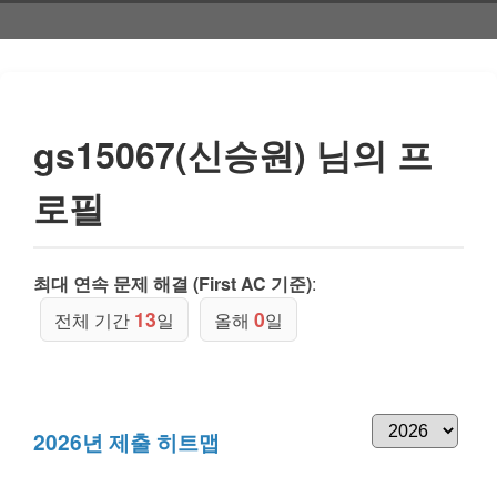
gs15067(신승원) 님의 프
로필
최대 연속 문제 해결 (First AC 기준)
:
13
0
전체 기간
일
올해
일
2026년 제출 히트맵