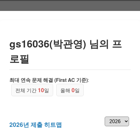
gs16036(박관영) 님의 프
로필
최대 연속 문제 해결 (First AC 기준)
:
10
0
전체 기간
일
올해
일
2026년 제출 히트맵